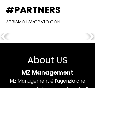
#PARTNERS
ABBIAMO LAVORATO CON
About US
MZ Management
Mz Management è l’agenzia che
supporta artisti e progetti musicali
nel panorama pop urbano italiano,
offrendo servizi di management e
booking con un approccio
moderno e professionale.
scopri di più